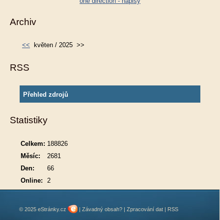
one direction - napisy
Archiv
<<
květen / 2025
>>
RSS
Přehled zdrojů
Statistiky
Celkem:
188826
Měsíc:
2681
Den:
66
Online:
2
© 2025 eStránky.cz
|
Závadný obsah?
|
Zpracování dat
|
RSS