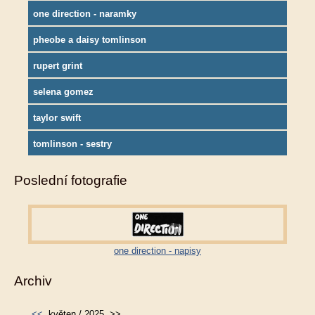
one direction - naramky
pheobe a daisy tomlinson
rupert grint
selena gomez
taylor swift
tomlinson - sestry
Poslední fotografie
one direction - napisy
Archiv
<<
květen / 2025
>>