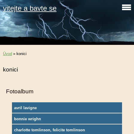
vitejte a bavte se
Úvod
»
konici
konici
Fotoalbum
avril lavigne
bonnie wrighn
charlotte tomlinson, felicite tomlinson