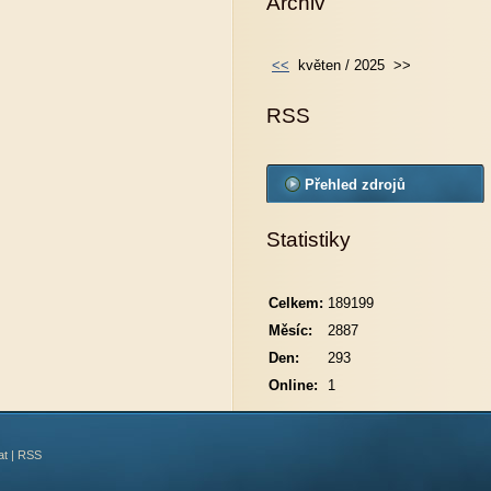
Archiv
<<
květen / 2025
>>
RSS
Přehled zdrojů
Statistiky
Celkem:
189199
Měsíc:
2887
Den:
293
Online:
1
at
|
RSS