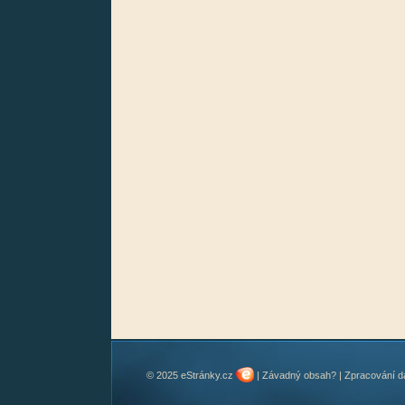
© 2025 eStránky.cz
|
Závadný obsah?
|
Zpracování d