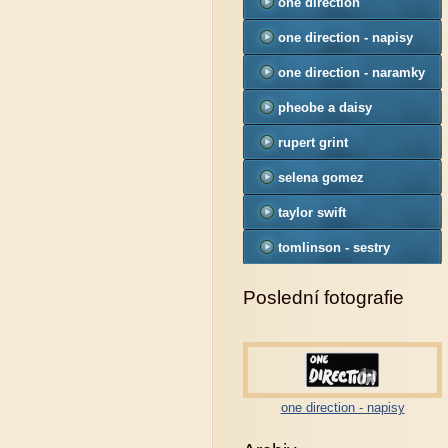
one direction
one direction - napisy
one direction - naramky
pheobe a daisy
tomlinson
rupert grint
selena gomez
taylor swift
tomlinson - sestry
Poslední fotografie
one direction - napisy