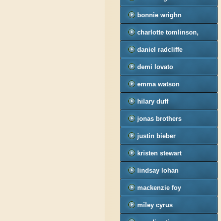
bonnie wrighn
charlotte tomlinson,
felicite tomlinson
daniel radcliffe
demi lovato
emma watson
hilary duff
jonas brothers
justin bieber
kristen stewart
lindsay lohan
mackenzie foy
miley cyrus