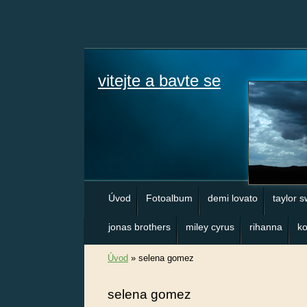
vitejte a bavte se
Úvod
Fotoalbum
demi lovato
taylor s
jonas brothers
miley cyrus
rihanna
ko
Úvod
»
selena gomez
selena gomez