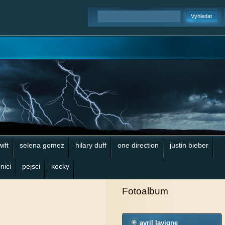
wift
selena gomez
hilary duff
one direction
justin bieber
nici
pejsci
kocky
Fotoalbum
avril lavigne