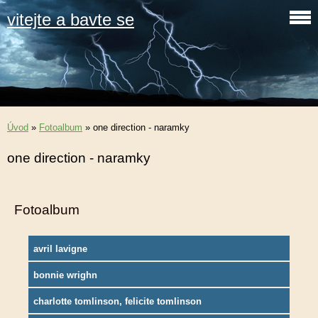
vitejte a bavte se
Úvod
»
Fotoalbum
»
one direction - naramky
one direction - naramky
Fotoalbum
avril lavigne
bonnie wrighn
charlotte tomlinson, felicite tomlinson