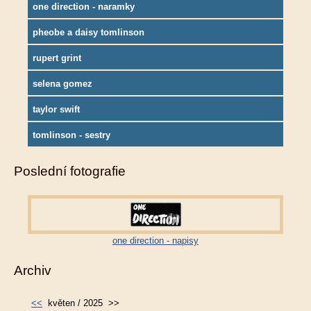
one direction - naramky
pheobe a daisy tomlinson
rupert grint
selena gomez
taylor swift
tomlinson - sestry
Poslední fotografie
one direction - napisy
Archiv
<<
květen / 2025
>>