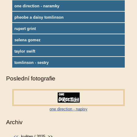
one direction - naramky
pheobe a daisy tomlinson
rupert grint
selena gomez
taylor swift
tomlinson - sestry
Poslední fotografie
one direction - napisy
Archiv
<<
květen / 2025
>>