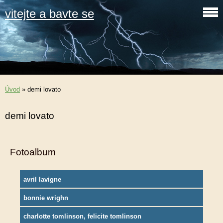
vitejte a bavte se
Úvod
»
demi lovato
demi lovato
Fotoalbum
avril lavigne
bonnie wrighn
charlotte tomlinson, felicite tomlinson