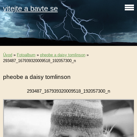
vitejte a bavte se
Úvod
»
Fotoalbum
»
pheobe a daisy tomlinson
»
293487_167939320009518_192057300_n
pheobe a daisy tomlinson
293487_167939320009518_192057300_n