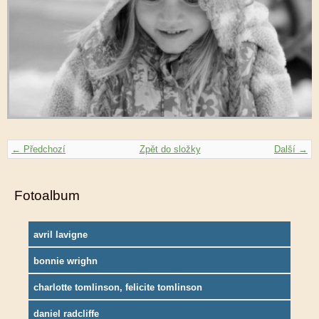
← Předchozí
Zpět do složky
Další →
Fotoalbum
avril lavigne
bonnie wrighn
charlotte tomlinson, felicite tomlinson
daniel radcliffe