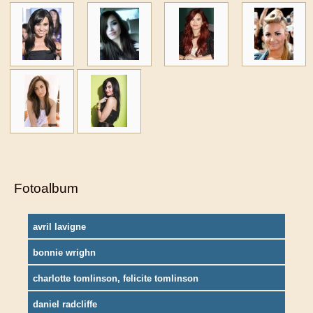
Fotoalbum
avril lavigne
bonnie wrighn
charlotte tomlinson, felicite tomlinson
daniel radcliffe