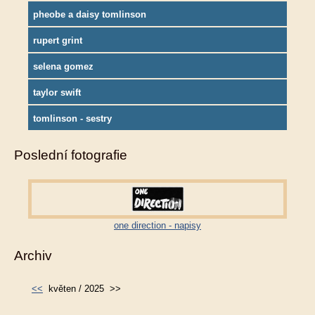
pheobe a daisy tomlinson
rupert grint
selena gomez
taylor swift
tomlinson - sestry
Poslední fotografie
one direction - napisy
Archiv
<<
květen / 2025
>>