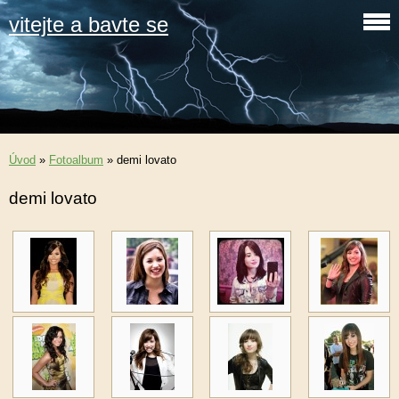
vitejte a bavte se
Úvod
»
Fotoalbum
»
demi lovato
demi lovato