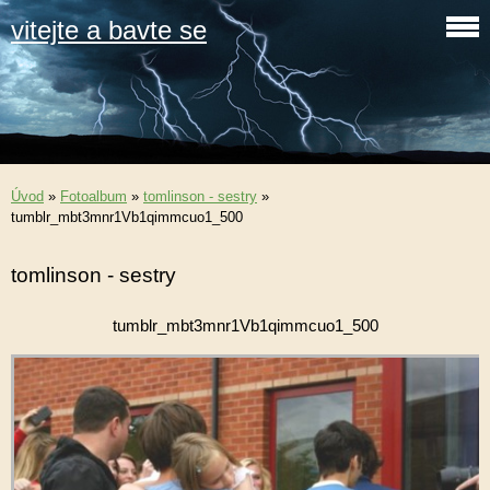
vitejte a bavte se
Úvod
»
Fotoalbum
»
tomlinson - sestry
»
tumblr_mbt3mnr1Vb1qimmcuo1_500
tomlinson - sestry
tumblr_mbt3mnr1Vb1qimmcuo1_500