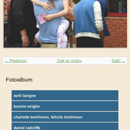
← Předchozí
Zpět do složky
Další →
Fotoalbum
avril lavigne
bonnie wrighn
charlotte tomlinson, felicite tomlinson
daniel radcliffe