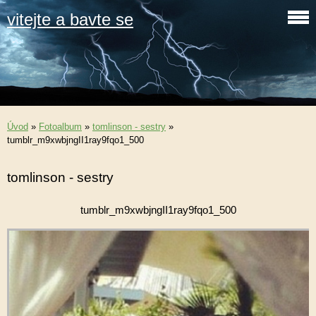
vitejte a bavte se
Úvod
»
Fotoalbum
»
tomlinson - sestry
»
tumblr_m9xwbjngII1ray9fqo1_500
tomlinson - sestry
tumblr_m9xwbjngII1ray9fqo1_500