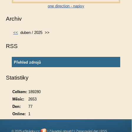
one direction - napisy
Archiv
<<
duben / 2025
>>
RSS
Přehled zdrojů
Statistiky
Celkem:
189280
Měsíc:
2653
Den:
77
Online:
1
© 2025 eStránky.cz
|
Závadný obsah?
|
Zpracování dat
|
RSS