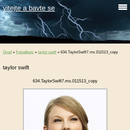
vitejte a bavte se
Úvod
»
Fotoalbum
»
taylor swift
»
634.TaylorSwift7.ms.011513_copy
taylor swift
634.TaylorSwift7.ms.011513_copy