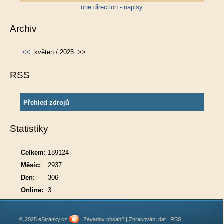
one direction - napisy
Archiv
<<
květen / 2025
>>
RSS
Přehled zdrojů
Statistiky
Celkem:
189124
Měsíc:
2937
Den:
306
Online:
3
© 2025 eStránky.cz
|
Závadný obsah?
|
Zpracování dat
|
RSS