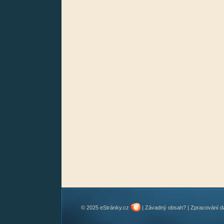
© 2025 eStránky.cz
|
Závadný obsah?
|
Zpracování d