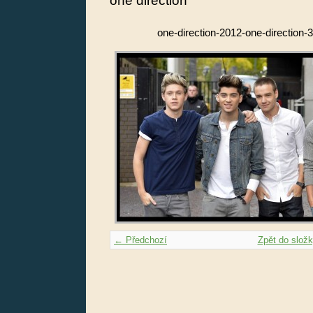
one direction
one-direction-2012-one-direction
← Předchozí
Zpět do slož