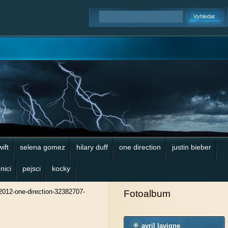
wift
selena gomez
hilary duff
one direction
justin bieber
nici
pejsci
kocky
-2012-one-direction-32382707-
Fotoalbum
avril lavigne