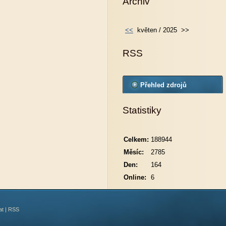
Archiv
<<
květen / 2025
>>
RSS
Přehled zdrojů
Statistiky
Celkem:
188944
Měsíc:
2785
Den:
164
Online:
6
at
|
RSS