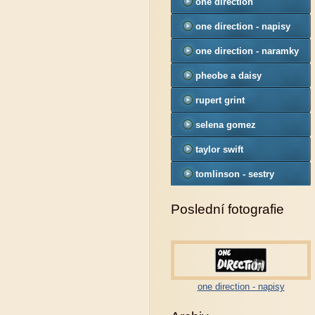
one direction
one direction - napisy
one direction - naramky
pheobe a daisy
tomlinson
rupert grint
selena gomez
taylor swift
tomlinson - sestry
Poslední fotografie
one direction - napisy