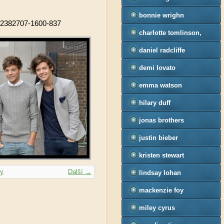
bonnie wrighn
-32382707-1600-837
charlotte tomlinson,
felicite tomlinson
daniel radcliffe
demi lovato
emma watson
hilary duff
jonas brothers
justin bieber
kristen stewart
ky
Další →
lindsay lohan
mackenzie foy
miley cyrus