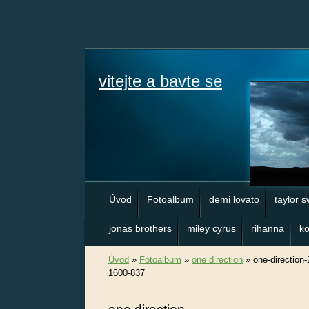
vitejte a bavte se
Úvod
Fotoalbum
demi lovato
taylor s
jonas brothers
miley cyrus
rihanna
ko
Úvod
»
Fotoalbum
»
one direction
»
one-direction
1600-837