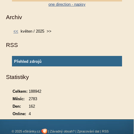
one direction - napisy
Archiv
<<
květen / 2025
>>
RSS
Přehled zdrojů
Statistiky
Celkem:
188942
Měsíc:
2783
Den:
162
Online:
4
© 2025 eStránky.cz
|
Závadný obsah?
|
Zpracování dat
|
RSS