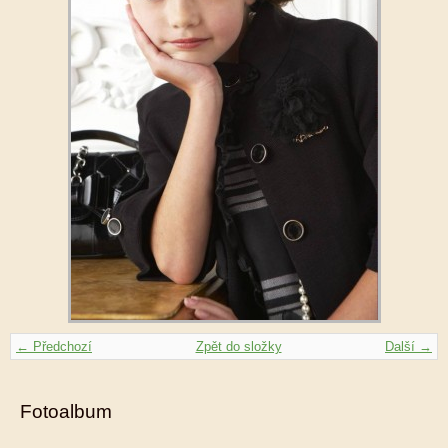
← Předchozí
Zpět do složky
Další →
Fotoalbum