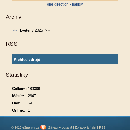
one direction - napisy
Archiv
<<
květen / 2025
>>
RSS
Přehled zdrojů
Statistiky
Celkem:
189309
Měsíc:
2647
Den:
59
Online:
1
© 2025 eStránky.cz
|
Závadný obsah?
|
Zpracování dat
|
RSS