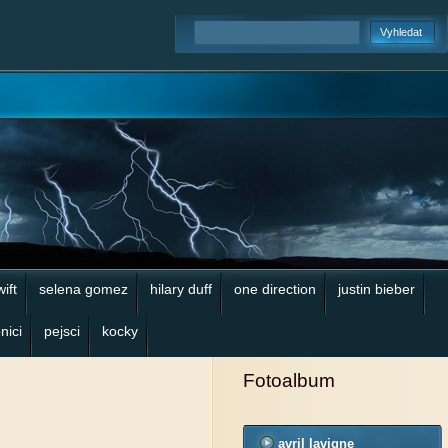
wift
selena gomez
hilary duff
one direction
justin bieber
nici
pejsci
kocky
Fotoalbum
avril lavigne