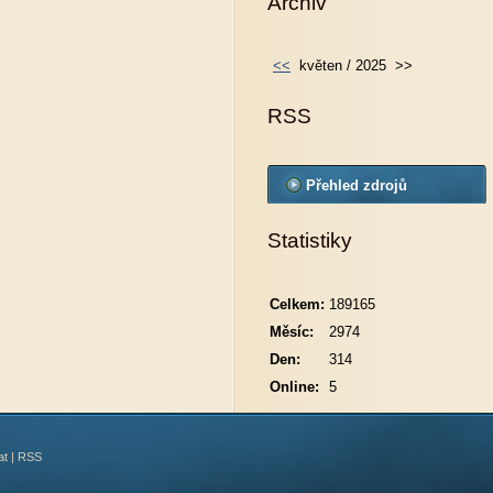
Archiv
<<
květen / 2025
>>
RSS
Přehled zdrojů
Statistiky
Celkem:
189165
Měsíc:
2974
Den:
314
Online:
5
at
|
RSS