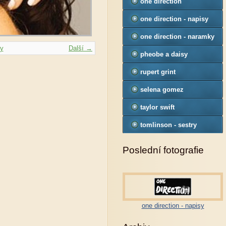
one direction
one direction - napisy
one direction - naramky
ky
Další →
pheobe a daisy
tomlinson
rupert grint
selena gomez
taylor swift
tomlinson - sestry
Poslední fotografie
one direction - napisy