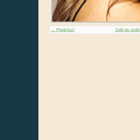
← Předchozí
Zpět do slož