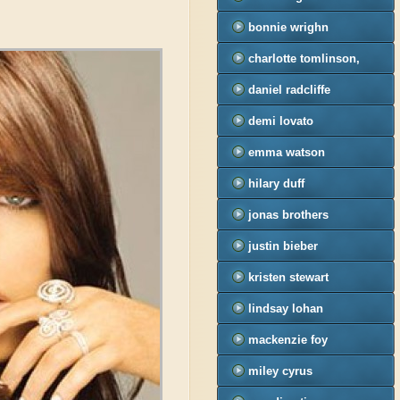
bonnie wrighn
charlotte tomlinson,
felicite tomlinson
daniel radcliffe
demi lovato
emma watson
hilary duff
jonas brothers
justin bieber
kristen stewart
lindsay lohan
mackenzie foy
miley cyrus