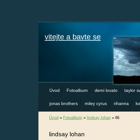
vitejte a bavte se
Úvod
Fotoalbum
demi lovato
taylor s
jonas brothers
miley cyrus
rihanna
ko
Úvod
»
Fotoalbum
»
lindsay lohan
»
ll6
lindsay lohan