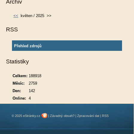
Archiv
<<
květen / 2025
>>
RSS
Přehled zdrojů
Statistiky
Celkem:
188918
Měsíc:
2759
Den:
142
Online:
4
© 2025 eStránky.cz
|
Závadný obsah?
|
Zpracování dat
|
RSS