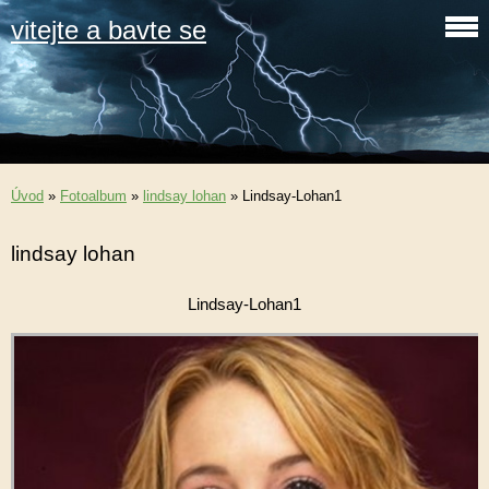
vitejte a bavte se
Úvod
»
Fotoalbum
»
lindsay lohan
»
Lindsay-Lohan1
lindsay lohan
Lindsay-Lohan1