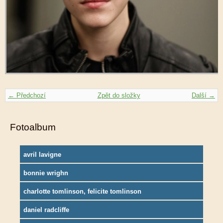
← Předchozí
Zpět do složky
Další →
Fotoalbum
avril lavigne
bonnie wrighn
charlotte tomlinson, felicite tomlinson
daniel radcliffe