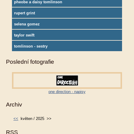
pheobe a daisy tomlinson
rupert grint
selena gomez
taylor swift
tomlinson - sestry
Poslední fotografie
one direction - napisy
Archiv
<<
květen / 2025
>>
RSS