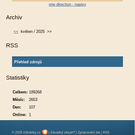
one direction - napisy
Archiv
<<
květen / 2025
>>
RSS
Přehled zdrojů
Statistiky
Celkem:
189268
Měsíc:
2653
Den:
107
Online:
1
© 2025 eStránky.cz
|
Závadný obsah?
|
Zpracování dat
|
RSS